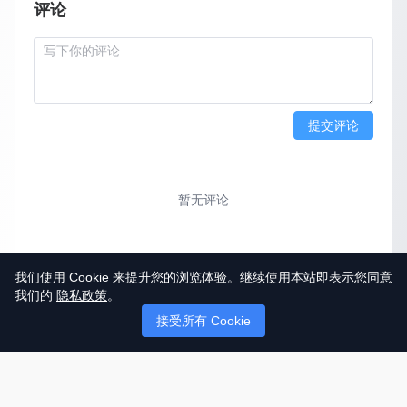
评论
提交评论
暂无评论
我们使用 Cookie 来提升您的浏览体验。继续使用本站即表示您同意
我们的
隐私政策
。
接受所有 Cookie