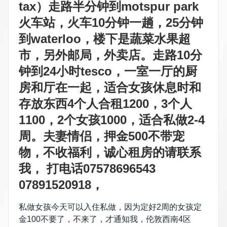
tax）走路半分钟到motspur park
火车站，火车10分钟一趟，25分钟
到waterloo，楼下是蔬菜水果超
市，另外邮局，外卖店。走路10分
钟到24小时tesco，一室一厅的厨
房和厅在一起，适合女孩休息时和
存放东西4个人合租1200，3个人
1100，2个女孩1000，适合私做2-4
周。夫妻情侣，押金500不带宠
物，不收福利，诚心租房的请联系
我， 打电话07578696543
07891520918，
私做女孩今天可以入住私做，因为定好2周的女孩定
金100不要了，不来了，才通知我，伦敦西南4区