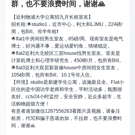
群，也不要浪费时间，谢谢🙏
【近利物浦大学公寓招九月长租室友】
招长租:🌟studio1，近市中心，利大和LJMU，224磅/
周，包Bill。🉑️半年租❗️
🌟flat1中房间招男生室友，65磅/周。现有室友是电气
博士，好沟通不事，爱运动爱钓鱼，情绪稳定。
🌟flat2近利大北校区三层house找男生室友。室友是
计算机博士和心理学研究生，450镑/月，包所有Bill。
🌟flat3近利大双层新装修house中房间招女生室友，
105磅/周，包所有Bill。10.1号🉑️入住。
【环境】studio是新建学生公寓，设施新且全。Flat小
区住的是中国访学老师和学生，平时活动多，氛围很
友好。cctv24小时监控，安全安静，近众多超市，生
活购物超级方便！
有意者请加微信1287556263看图片及视频，请备注
租房，代写和骗子恳请勿加，不拉群，也不要浪费时
间，谢谢🙏