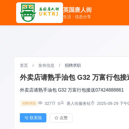
英国唐人街
英国唐人街
生活 · 信息分享
生活 · 信息分享
首页
/
发布信息
/
招聘求职
外卖店请熟手油包 G32 万富行包接送07
外卖店请熟手油包 G32 万富行包接送07424888861
327
0
唐人街服务站
2025-08-29 下午0
招聘求职
联系我
点赞