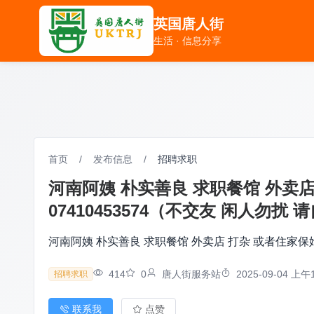
英国唐人街
英国唐人街
生活 · 信息分享
生活 · 信息分享
首页
/
发布信息
/
招聘求职
河南阿姨 朴实善良 求职餐馆 外卖
07410453574（不交友 闲人勿扰
河南阿姨 朴实善良 求职餐馆 外卖店 打杂 或者住家保姆
414
0
唐人街服务站
2025-09-04 上午1
招聘求职
联系我
点赞