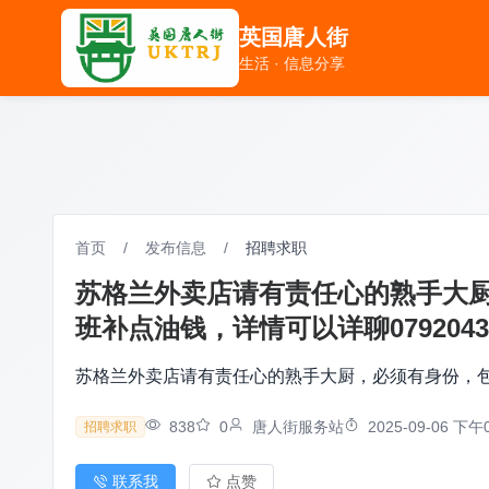
英国唐人街
英国唐人街
生活 · 信息分享
生活 · 信息分享
首页
/
发布信息
/
招聘求职
苏格兰外卖店请有责任心的熟手大
班补点油钱，详情可以详聊0792043
苏格兰外卖店请有责任心的熟手大厨，必须有身份，包吃
838
0
唐人街服务站
2025-09-06 下午0
招聘求职
联系我
点赞