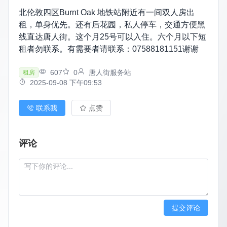
北伦敦四区Burnt Oak 地铁站附近有一间双人房出
租，单身优先。还有后花园，私人停车，交通方便黑
线直达唐人街。这个月25号可以入住。六个月以下短
租者勿联系。有需要者请联系：07588181151谢谢
607
0
唐人街服务站
租房
2025-09-08 下午09:53
联系我
点赞
评论
提交评论