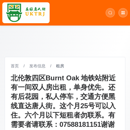
首页
/
发布信息
/
租房
北伦敦四区Burnt Oak 地铁站附近
有一间双人房出租，单身优先。还
有后花园，私人停车，交通方便黑
线直达唐人街。这个月25号可以入
住。六个月以下短租者勿联系。有
需要者请联系：07588181151谢谢