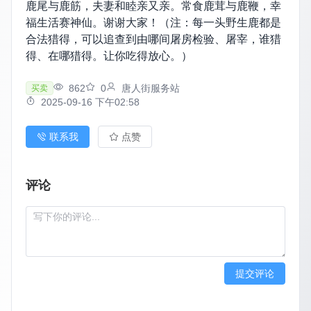
鹿尾与鹿筋，夫妻和睦亲又亲。常食鹿茸与鹿鞭，幸
福生活赛神仙。谢谢大家！（注：每一头野生鹿都是
合法猎得，可以追查到由哪间屠房检验、屠宰，谁猎
得、在哪猎得。让你吃得放心。）
862
0
唐人街服务站
买卖
2025-09-16 下午02:58
联系我
点赞
评论
提交评论