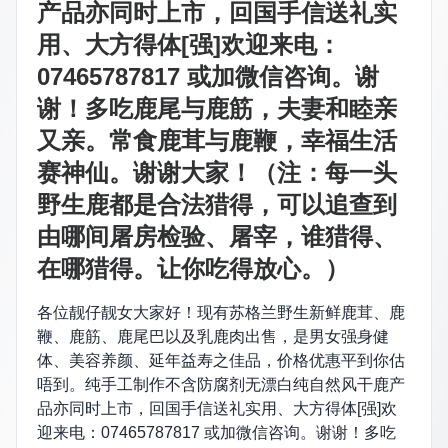
产品亦同时上市，回国手信送礼实
用、大方得体[强]欢迎来电：
07465787817 或加微信咨询。谢
谢！多吃鹿尾与鹿筋，夫妻和睦亲
又亲。常食鹿茸与鹿鞭，幸福生活
赛神仙。谢谢大家！（注：每一头
野生鹿都是合法猎得，可以追查到
由哪间屠房检验、屠宰，谁猎得、
在哪猎得。让你吃得放心。）
各位靓仔靓女大家好！现有苏格兰野生新鲜鹿茸、鹿
鞭、鹿筋、鹿尾巴以及乳鹿肉出售，是男女强身健
体、美容养颜、延年益寿之佳品，价格优惠平到你估
唔到。纯手工制作不含防腐剂无漂白纯自然风干鹿产
品亦同时上市，回国手信送礼实用、大方得体[强]欢
迎来电：07465787817 或加微信咨询。谢谢！多吃