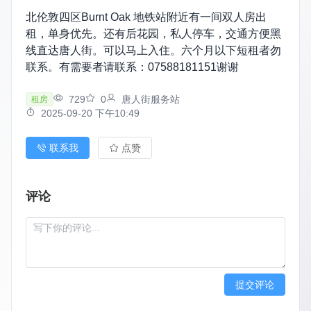
北伦敦四区Burnt Oak 地铁站附近有一间双人房出
租，单身优先。还有后花园，私人停车，交通方便黑
线直达唐人街。可以马上入住。六个月以下短租者勿
联系。有需要者请联系：07588181151谢谢
729
0
唐人街服务站
租房
2025-09-20 下午10:49
联系我
点赞
评论
提交评论