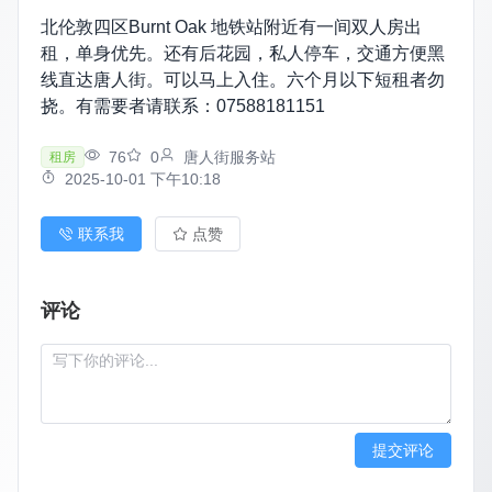
北伦敦四区Burnt Oak 地铁站附近有一间双人房出
租，单身优先。还有后花园，私人停车，交通方便黑
线直达唐人街。可以马上入住。六个月以下短租者勿
挠。有需要者请联系：07588181151
76
0
唐人街服务站
租房
2025-10-01 下午10:18
联系我
点赞
评论
提交评论