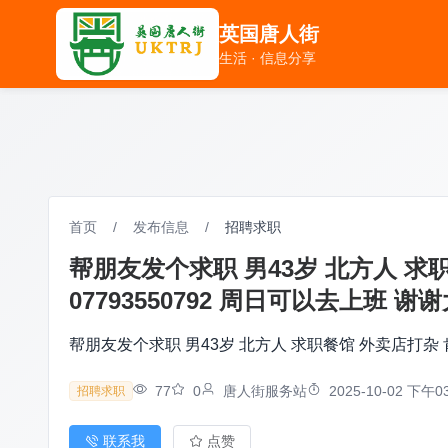
英国唐人街
英国唐人街
生活 · 信息分享
生活 · 信息分享
首页
/
发布信息
/
招聘求职
帮朋友发个求职 男43岁 北方人 
07793550792 周日可以去上班 谢
帮朋友发个求职 男43岁 北方人 求职餐馆 外卖店打杂 
77
0
唐人街服务站
2025-10-02 下午03
招聘求职
联系我
点赞