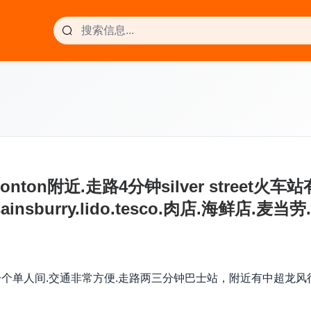
onton附近.走路4分钟silver stree
burry.lido.tesco.肉店.海鲜店.麦当
车站有一个单人间.交通非常方便.走路两三分钟巴士站，附近有中超龙风行.sains