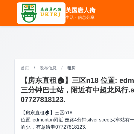
英国唐人街
英国唐人街
生活 · 信息分享
生活 · 信息分享
首页
/
发布信息
/
租房
【房东直租🏠】三区n18 位置: edm
三分钟巴士站，附近有中超龙风行.sains
07727818123.
【房东直租🏠】三区n18
位置: edmonton附近.走路4分钟silver street火
的少.，有意请电07727818123.