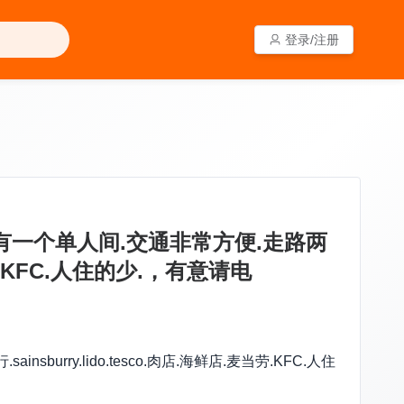
登录/注册
登录/注册
t火车站有一个单人间.交通非常方便.走路两
劳.KFC.人住的少.，有意请电
burry.lido.tesco.肉店.海鲜店.麦当劳.KFC.人住