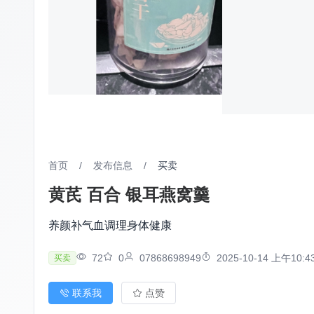
首页
/
发布信息
/
买卖
黄芪 百合 银耳燕窝羹
养颜补气血调理身体健康
72
0
07868698949
2025-10-14 上午10:4
买卖
联系我
点赞