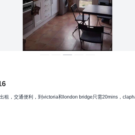
16
利，到victoria和london bridge只需20mins，claph