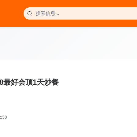
388最好会顶1天炒餐
:38