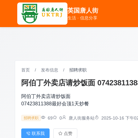
英国唐人街
英国唐人街
生活 · 信息分享
生活 · 信息分享
首页
/
发布信息
/
招聘求职
阿伯丁外卖店请炒饭面 07423811
阿伯丁外卖店请炒饭面
07423811388最好会顶1天炒餐
69
0
唐人街服务站
2025-10-16 下午02
招聘求职
联系我
点赞