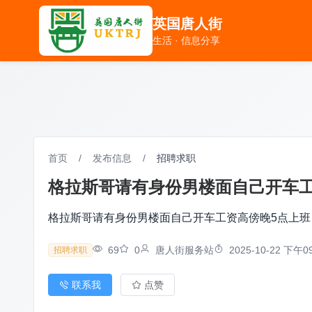
英国唐人街
英国唐人街
生活 · 信息分享
生活 · 信息分享
首页
/
发布信息
/
招聘求职
格拉斯哥请有身份男楼面自己开车工资高
格拉斯哥请有身份男楼面自己开车工资高傍晚5点上班 ，有
69
0
唐人街服务站
2025-10-22 下午09
招聘求职
联系我
点赞