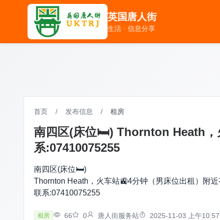
英国唐人街
英国唐人街
生活 · 信息分享
生活 · 信息分享
首页
/
发布信息
/
租房
南四区(床位🛏️) Thornton 
系:07410075255
南四区(床位🛏️)
Thornton Heath，火车站🚉4分钟（男床位出租
联系:07410075255
66
0
唐人街服务站
2025-11-03 上午10:57
租房