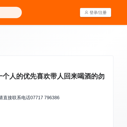
登录/注册
登录/注册
少一个人的优先喜欢带人回来喝酒的勿
电话‪07717 796386‬