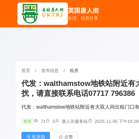
英国唐人街
英国唐人街
生活 · 信息分享
生活 · 信息分享
首页
/
发布信息
/
租房
代发：walthamstow地铁站
扰，请直接联系电话‪07717 796386‬
代发：walthamstow地铁站附近有大双人间出租门口
71
0
唐人街服务站
2025-11-05 下午10:28
租房
联系我
点赞