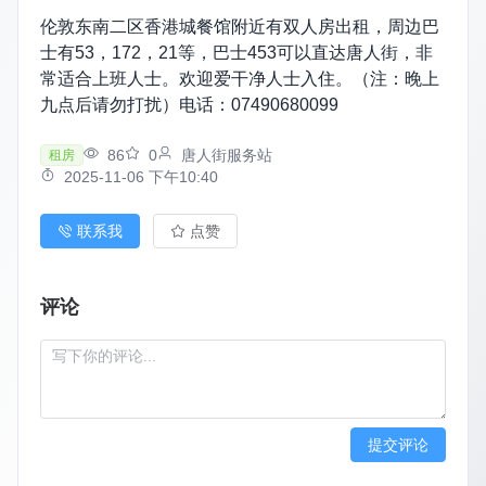
伦敦东南二区香港城餐馆附近有双人房出租，周边巴
士有53，172，21等，巴士453可以直达唐人街，非
常适合上班人士。欢迎爱干净人士入住。（注：晚上
九点后请勿打扰）电话：07490680099
86
0
唐人街服务站
租房
2025-11-06 下午10:40
联系我
点赞
评论
提交评论